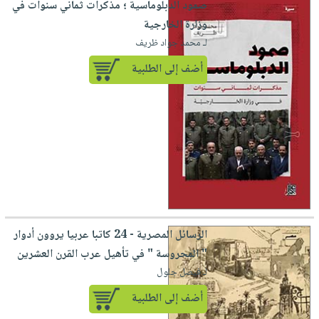
صمود الدبلوماسية ؛ مذكرات ثماني سنوات في
وزارة الخارجية
لـ محمد جواد ظريف
أضف إلى الطلبية
الرسائل المصرية - 24 كاتبا عربيا يروون أدوار
" المحروسة " في تأهيل عرب القرن العشرين
لـ فيصل جلول
أضف إلى الطلبية