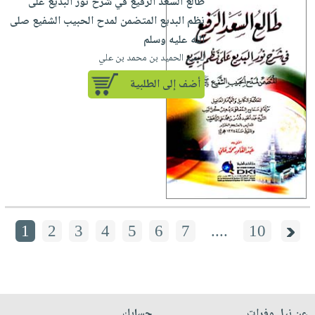
طالع السعد الرفيع في شرح نور البديع على
نظم البديع المتضمن لمدح الحبيب الشفيع صلى
الله عليه وسلم
لـ عبد الحميد بن محمد بن علي
أضف إلى الطلبية
1
2
3
4
5
6
7
....
10
عن نيل وفرات
حسابك