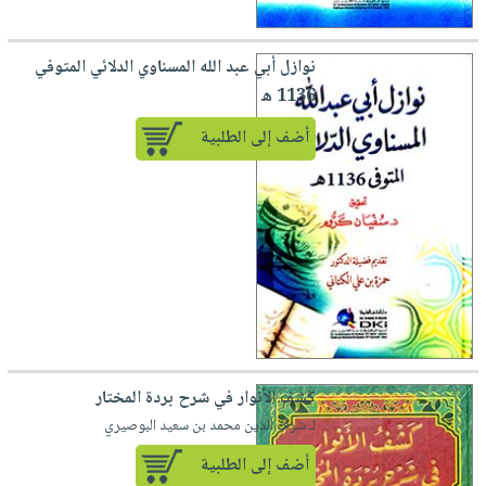
صابون
فيديوهات
عربة
أطفال
أسئلة
التسوق
نوازل أبي عبد الله المسناوي الدلائي المتوفي
مناسبات
يتكرر
1136 ه
طرحها
نشرة
أضف إلى الطلبية
الإصدارات
خدمات
نيل
وفرات
انشر
كتابك
تواصل
معنا
كشف الأنوار في شرح بردة المختار
لـ شرف الدين محمد بن سعيد البوصيري
أضف إلى الطلبية