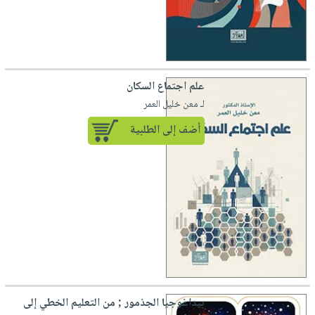
علم اجتماع السكان
لـ معن خليل العمر
أضف إلى الطلبية
بيداغوجيا الجذمور ; من التعليم الخطي إلى