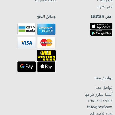
فيديوهات
لائحة الأمنيات
انشر كتابك
حمّل iKitab
وسائل الدفع
تواصل معنا
تواصل معنا
أسئلة يتكرر طرحها
+96171172802
info@nwf.com
نشرة الإصدارات