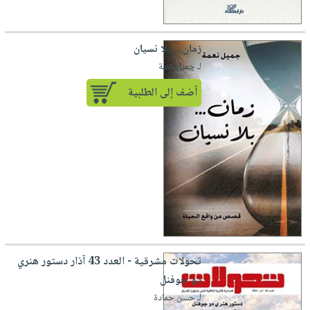
زمان... بلا نسيان
لـ جميل نعمة
أضف إلى الطلبية
تحولات مشرقية - العدد 43 آذار دستور هنري
دو جوفنل
لـ حسن حمادة