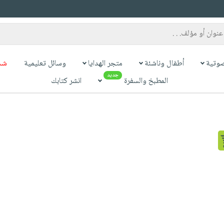
وتية
أطفال وناشئة
متجر الهدايا
وسائل تعليمية
شح
جديد
المطبخ والسفرة
انشر كتابك