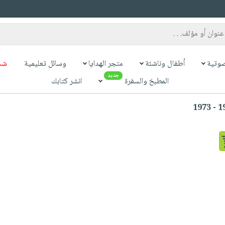
وتية
أطفال وناشئة
متجر الهدايا
وسائل تعليمية
شح
جديد
المطبخ والسفرة
انشر كتابك