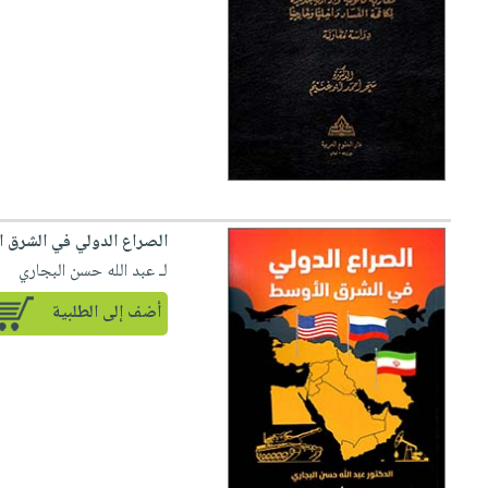
صابون
فيديوهات
عربة
أطفال
أسئلة
التسوق
مناسبات
يتكرر
طرحها
نشرة
الإصدارات
خدمات
نيل
وفرات
انشر
الصراع الدولي في الشرق 
كتابك
لـ عبد الله حسن البجاري
تواصل
أضف إلى الطلبية
معنا