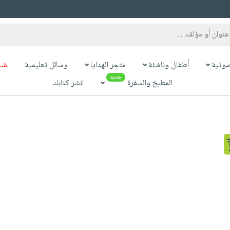
وتية
أطفال وناشئة
متجر الهدايا
وسائل تعليمية
شح
جديد
المطبخ والسفرة
انشر كتابك