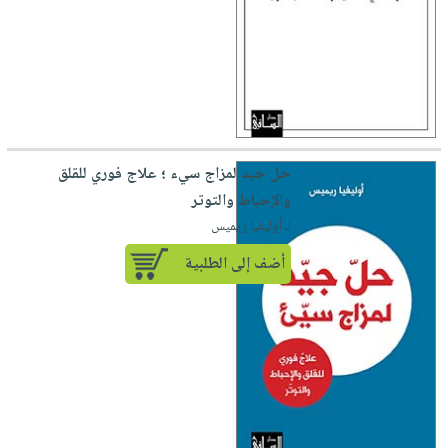
حل جيد لمزاج سيء ؛ علاج فوري للقلق
والإحباط والتوتر
لـ أوليفيا ريميس
أضف إلى الطلبية