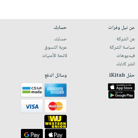
عن نيل وفرات
حسابك
عن الشركة
حسابك
سياسة الشركة
عربة التسوق
فيديوهات
لائحة الأمنيات
انشر كتابك
حمّل iKitab
وسائل الدفع