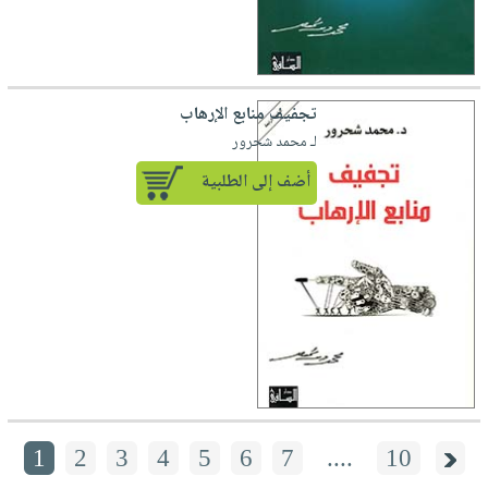
تجفيف منابع الإرهاب
لـ محمد شحرور
أضف إلى الطلبية
1
2
3
4
5
6
7
....
10