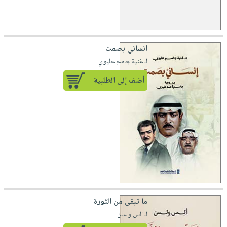
انساني بصمت
لـ غنية جاسم عليوي
أضف إلى الطلبية
ما تبقى من الثورة
لـ الس ولسن