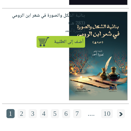
بنائية الشكل والصورة في شعر ابن الرومي
(283 هـ)
لـ نصيرة أحمد
أضف إلى الطلبية
1
2
3
4
5
6
7
....
10