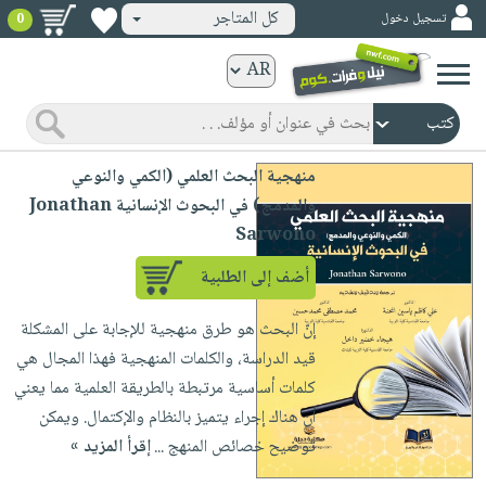
كل المتاجر
تسجيل دخول
0
كتب
ورقية
المواضيع
صدر
كتب
منهجية البحث العلمي (الكمي والنوعي
حديثاً
الكترونية
والمدمج) في البحوث الإنسانية Jonathan
الأكثر
الصفحة
Sarwono
مبيعاً
الرئيسية
كتب
أضف إلى الطلبية
جوائز
صدر
صوتية
شحن
حديثاً
إنّ البحث هو طرق منهجية للإجابة على المشكلة
الصفحة
مخفض
قيد الدراسة، والكلمات المنهجية فهذا المجال هي
الأكثر
الرئيسية
عروض
أطفال
كلمات أساسية مرتبطة بالطريقة العلمية مما يعني
مبيعاً
masmu3
خاصة
وناشئة
أن هناك إجراء يتميز بالنظام والإكتمال. ويمكن
كتب
بلا
صفحات
توضيح خصائص المنهج ...
إقرأ المزيد »
مجانية
الصفحة
وسائل
حدود
مشوقة
الرئيسية