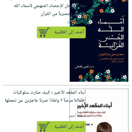
مناراُ للإيمان الإحصاء المنهجي لأسماء الله
الحسنى حصرياُ من القرآن
لـ أيمن طحان
أضف إلى الطلبية
أبناء المقعد الأخير ؛ كيف صارت سلوكيات
أطفالنا مرضاُ ؟ ولماذا صرنا عاجزين عن تحملها
؟
لـ عماد أحمد
أضف إلى الطلبية