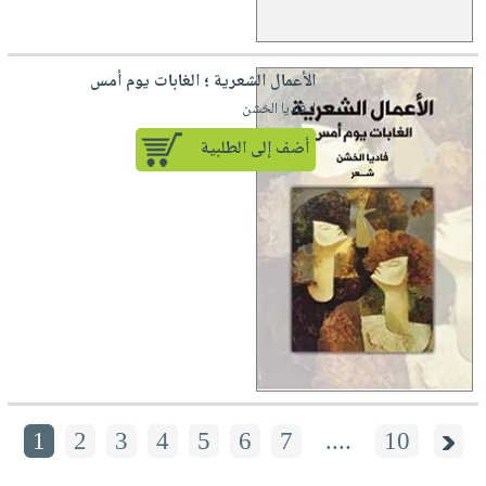
الأعمال الشعرية ؛ الغابات يوم أمس
لـ فاديا الخشن
أضف إلى الطلبية
1
2
3
4
5
6
7
....
10