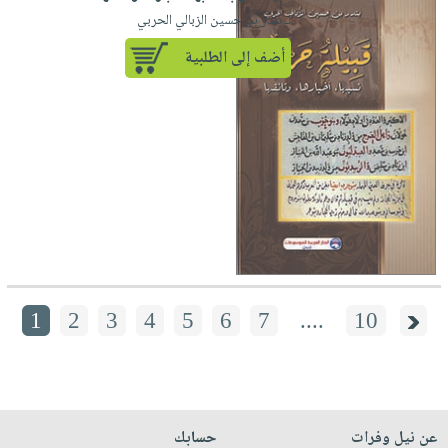
لـ بندر بن حسين الزبالي الحربي
أضف إلى الطلبية
1
2
3
4
5
6
7
....
10
عن نيل وفرات
حسابك