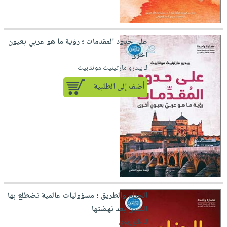
على حدود المقدمات ؛ رؤية ما هو عربي بعيون
أخرى
لـ بيدرو مارتينيث مونتابيث
أضف إلى الطلبية
الحزام والطريق ؛ مسؤوليات عالمية تضطلع بها
الصين بعد نهضتها
لـ وانغ إيوي