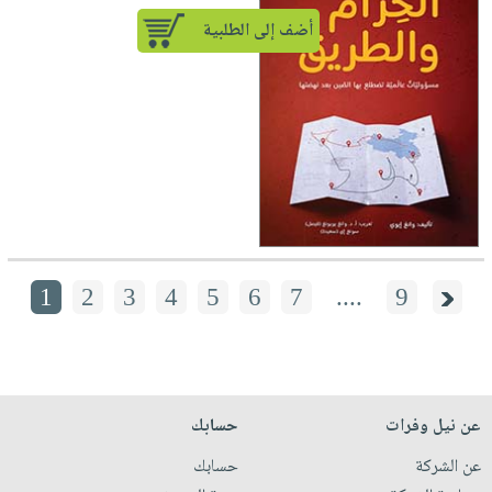
أضف إلى الطلبية
1
2
3
4
5
6
7
....
9
عن نيل وفرات
حسابك
عن الشركة
حسابك