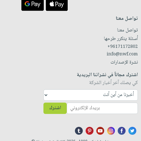
تواصل معنا
تواصل معنا
أسئلة يتكرر طرحها
+96171172802
info@nwf.com
نشرة الإصدارات
اشترك مجاناً في نشراتنا البريدية
كي يصلك آخر أخبار الشركة
اشترك