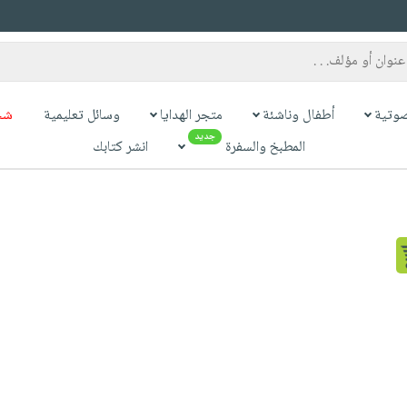
وتية
أطفال وناشئة
متجر الهدايا
وسائل تعليمية
شح
جديد
المطبخ والسفرة
انشر كتابك