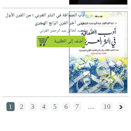
أدب الصداقة في النثر العربي ؛ من القرن الأول
حتى آخر القرن الرابع الهجري
لـ عبد الخالق عبد الرحمن القرني
أضف إلى الطلبية
1
2
3
4
5
6
7
....
10