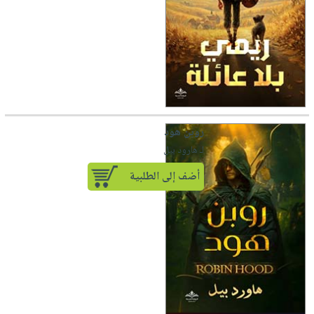
روبن هود
لـ هارود بيل
أضف إلى الطلبية