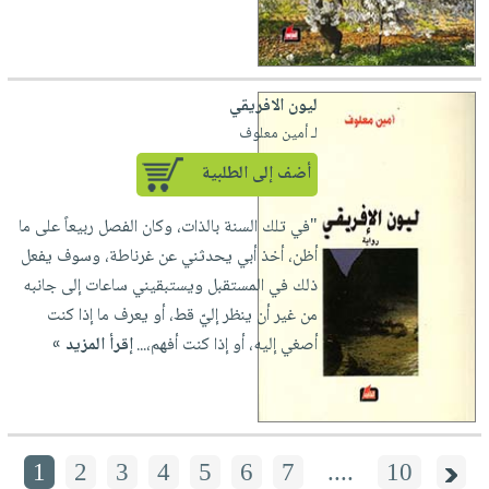
ليون الافريقي
لـ أمين معلوف
أضف إلى الطلبية
"في تلك السنة بالذات، وكان الفصل ربيعاً على ما
أظن، أخذ أبي يحدثني عن غرناطة، وسوف يفعل
ذلك في المستقبل ويستبقيني ساعات إلى جانبه
من غير أن ينظر إليّ قط، أو يعرف ما إذا كنت
أصغي إليه، أو إذا كنت أفهم،...
إقرأ المزيد »
1
2
3
4
5
6
7
....
10