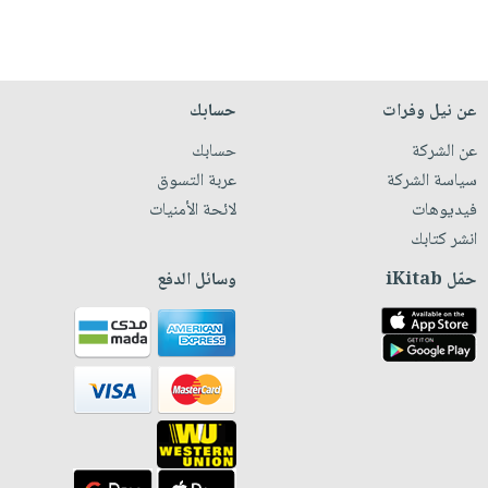
عن نيل وفرات
حسابك
عن الشركة
حسابك
سياسة الشركة
عربة التسوق
فيديوهات
لائحة الأمنيات
انشر كتابك
حمّل iKitab
وسائل الدفع