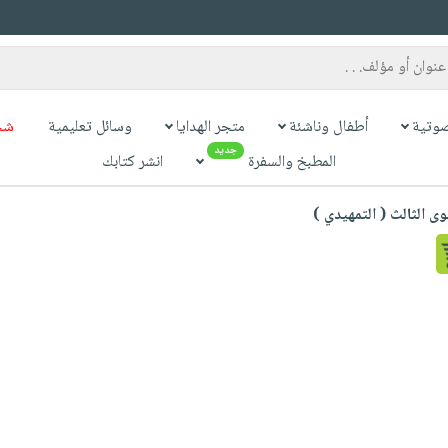
وتية
أطفال وناشئة
متجر الهدايا
وسائل تعليمية
شح
جديد
المطبخ والسفرة
انشر كتابك
ى الثالث ( التمهيدي )