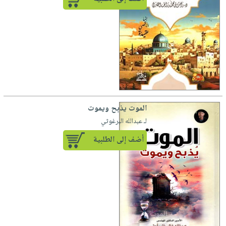
الموت يذبح ويموت
لـ عبدالله البرغوثي
أضف إلى الطلبية