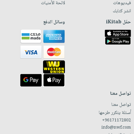
فيديوهات
لائحة الأمنيات
انشر كتابك
حمّل iKitab
وسائل الدفع
تواصل معنا
تواصل معنا
أسئلة يتكرر طرحها
+96171172802
info@nwf.com