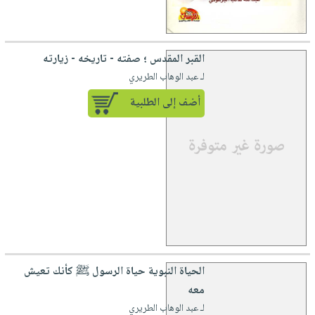
القبر المقدس ؛ صفته - تاريخه - زيارته
لـ عبد الوهاب الطريري
أضف إلى الطلبية
الحياة النبوية حياة الرسول ﷺ كأنك تعيش
معه
لـ عبد الوهاب الطريري