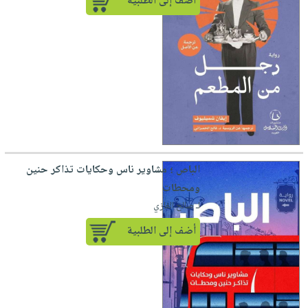
أضف إلى الطلبية
الباص ؛ مشاوير ناس وحكايات تذاكر حنين
ومحطات
لـ صالح الغازي
أضف إلى الطلبية