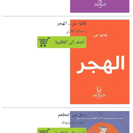
قالوا عن .. الهجر
لـ صالح الغازي
أضف إلى الطلبية
رجل من المطعم
لـ إيفان شميليوف