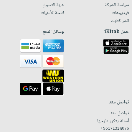
سياسة الشركة
عربة التسوق
فيديوهات
لائحة الأمنيات
انشر كتابك
حمّل iKitab
وسائل الدفع
تواصل معنا
تواصل معنا
أسئلة يتكرر طرحها
+96171324076