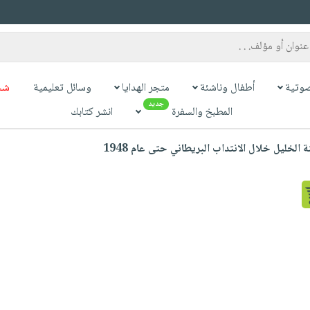
وتية
أطفال وناشئة
متجر الهدايا
وسائل تعليمية
شح
جديد
المطبخ والسفرة
انشر كتابك
 الخليل خلال الانتداب البريطاني حتى عام 1948