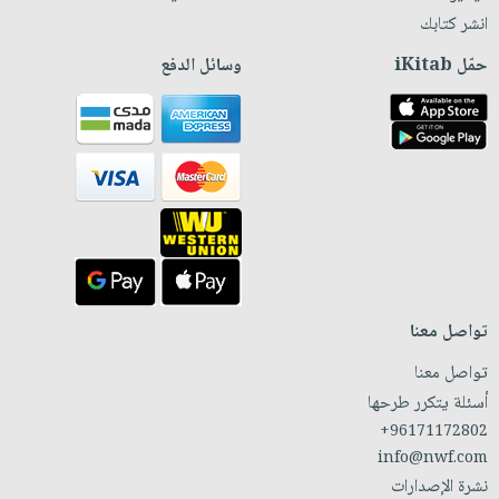
انشر كتابك
حمّل iKitab
وسائل الدفع
تواصل معنا
تواصل معنا
أسئلة يتكرر طرحها
+96171172802
info@nwf.com
نشرة الإصدارات