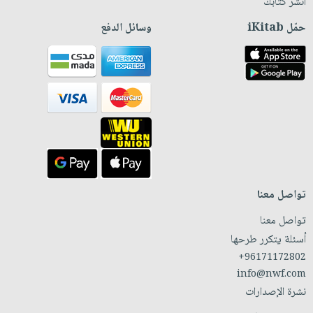
انشر كتابك
حمّل iKitab
وسائل الدفع
تواصل معنا
تواصل معنا
أسئلة يتكرر طرحها
+96171172802
info@nwf.com
نشرة الإصدارات