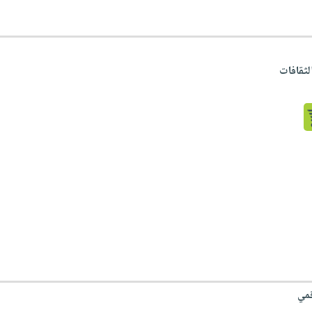
لثقافات
قمي