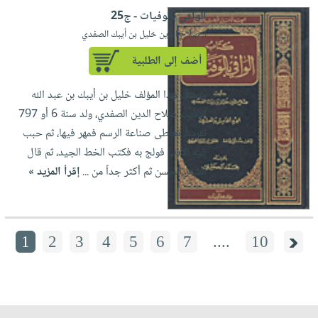
الوافي بالوفيات - ج25
لـ صلاح الدين خليل بن أيبك الصفدي
أضف إلى الطلبية
مصنف هذا المؤلف خليل بن أيبك بن عبد الله
الأديب صلاح الدين الصفدي، ولد سنة 6 أو 797
تقريباً، تعاطى صناعة الرسم فمهر فيها، ثم حبب
إليه الأدب فولج به فكتب الخط الجيد، ثم قال
الشعر الحسن ثم أكثر جداً من ...
إقرأ المزيد »
1
2
3
4
5
6
7
....
10