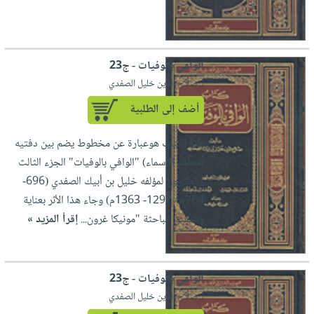
صابون
فيديوهات
عربة
أطفال
أسئلة
التسوق
مناسبات
يتكرر
الوافي بالوفيات - ج23
طرحها
نشرة
لـ صلاح الدين خليل الصفدي
الإصدارات
خدمات
أضف إلى الطلبية
نيل
وفرات
هذا الكتاب هوعبارة عن مخطوط يضم بين دفتيه
انشر
(معجم الأسماء) "الوافي بالوفيات" الجزء الثالث
كتابك
والعشرون لمؤلفه خليل بن أبيك الصفدي (696-
تواصل
764هـ/ 1297- 1363م) وجاء هذا الأثر بعناية
معنا
وتحقيق الباحثة "مونيكا غرون...
إقرأ المزيد »
الوافي بالوفيات - ج23
لـ صلاح الدين خليل الصفدي