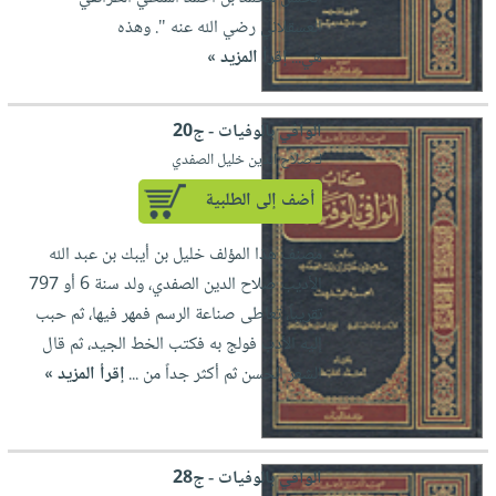
العسقلاني رضي الله عنه ". وهذه
هي...
إقرأ المزيد »
الوافي بالوفيات - ج20
لـ صلاح الدين خليل الصفدي
أضف إلى الطلبية
مصنف هذا المؤلف خليل بن أيبك بن عبد الله
الأديب صلاح الدين الصفدي، ولد سنة 6 أو 797
تقريباً، تعاطى صناعة الرسم فمهر فيها، ثم حبب
إليه الأدب فولج به فكتب الخط الجيد، ثم قال
الشعر الحسن ثم أكثر جداً من ...
إقرأ المزيد »
الوافي بالوفيات - ج28