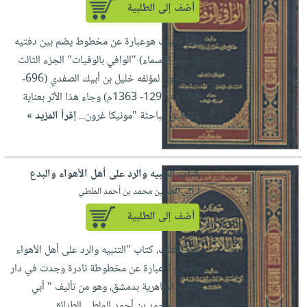
أضف إلى الطلبية
هذا الكتاب هوعبارة عن مخطوط يضم بين دفتيه
(معجم الأسماء) "الوافي بالوفيات" الجزء الثالث
والعشرون لمؤلفه خليل بن أبيك الصفدي (696-
764هـ/ 1297- 1363م) وجاء هذا الأثر بعناية
وتحقيق الباحثة "مونيكا غرون...
إقرأ المزيد »
كتاب التنبيه والرد على أهل الأهواء والبدع
لـ أبي الحسين محمد بن أحمد الملطي
أضف إلى الطلبية
هذا الكتاب، كتاب "التنبيه والرد على أهل الأهواء
والبدع " عبارة عن مخطوطة نادرة وجدت في دار
الكتب الظاهرية بدمشق، وهو من تأليف " أبي
الحسن محمد بن أحمد الملطي الطرائقي