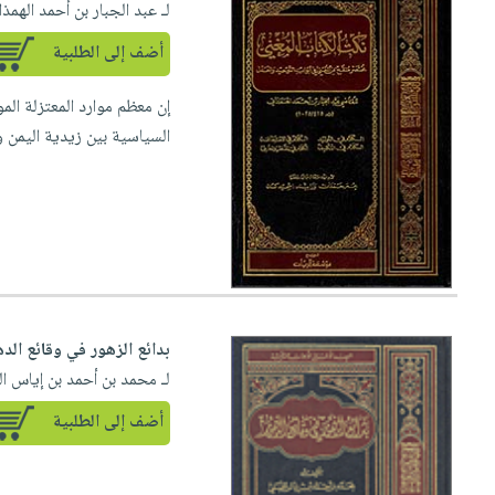
لـ عبد الجبار بن أحمد الهمذا
العناية
الأكثر
شحن
أدوات
بالأسنان
مبيعاً
مجاني
أضف إلى الطلبية
المائدة
الحمية
العودة
بنود
الأوعية
والتغذية
إن معظم موارد المعتزلة ال
للمدارس
مختارة
والتخزين
اشتراكات
السياسية بين زيدية اليمن و
اكسسوارات
أدوات
كتب
كل
بحث
المطبخ
الاشتراكات
اكسسوارات
متقدم
منزلية
صندوق
القراءة
اكسسوارات
iKitab
ملابس
نيل
بلا
مطرزات
وفرات
بدائع الزهور في وقائع الد
حدود
حقائب
لـ محمد بن أحمد بن إياس ا
عن
حسابك
حلي
الشركة
أضف إلى الطلبية
عناية
لائحة
سياسة
بالذات
الأمنيات
الشركة