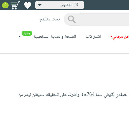
كل المتاجر
0
بحث متقدم
جديد
ن مجاني
اشتراكات
الصحة والعناية الشخصية
(كتاب الوافي بالوفيات) عمل توثيقي وموسوعي ضخم وغني بالمعلومات مؤلفه صلاح الدين خليل بن إيبك الصفدي (توفي سنة 764ه)، وأشرف على تحقيقه ستيفان ليدر من