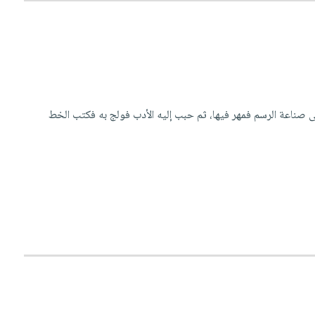
ك بن عبد الله الأديب صلاح الدين الصفدي، ولد سنة 6 أو 797 تقريباً، تعاطى صناعة الرسم فمهر فيها، ثم حبب إليه الأدب فولج به فكتب الخط