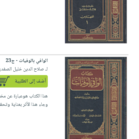
صابون
فيديوهات
عربة
أطفال
أسئلة
التسوق
مناسبات
يتكرر
طرحها
نشرة
الإصدارات
خدمات
نيل
وفرات
الوافي بالوفيات - ج23
انشر
لـ صلاح الدين خليل الصفد
كتابك
أضف إلى الطلبية
تواصل
معنا
وجاء هذا الأثر بعناية وتحقي