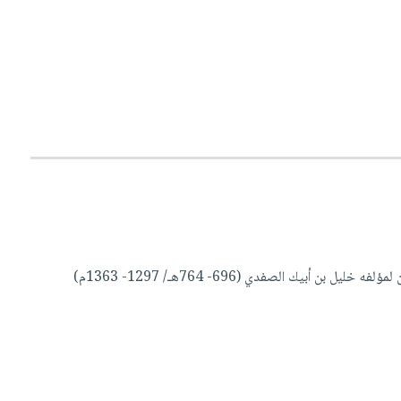
هذا الكتاب هوعبارة عن مخطوط يضم بين دفتيه (معجم الأسماء) "الوافي بالوفيات" الجزء الثالث والعشرون لمؤلفه خليل بن أبيك الصفدي (696- 764هـ/ 1297- 1363م)