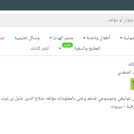
وتية
أطفال وناشئة
متجر الهدايا
وسائل تعليمية
شح
جديد
المطبخ والسفرة
انشر كتابك
ات
ك الصفدي
رقية – بيروت.