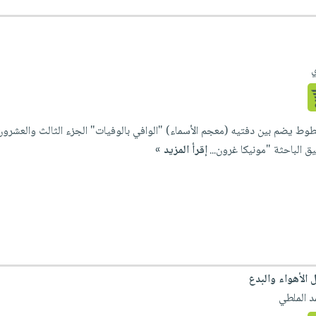
ي
ق الباحثة "مونيكا غرون...
إقرأ المزيد »
 الأهواء والبدع
د الملطي