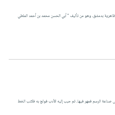
الظاهرية بدمشق، وهو من تأليف " أبي الحسن محمد بن أحمد الملطي
ك بن عبد الله الأديب صلاح الدين الصفدي، ولد سنة 6 أو 797 تقريباً، تعاطى صناعة الرسم فمهر فيها، ثم حبب إليه الأدب فولج به فكتب الخط