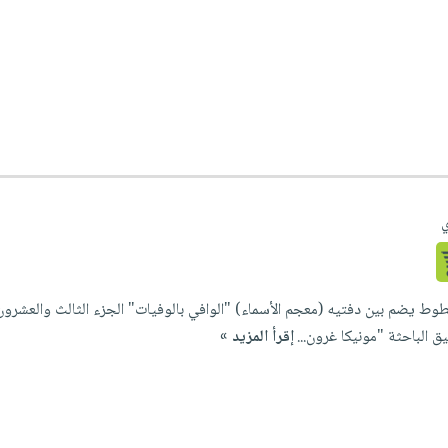
ي
ق الباحثة "مونيكا غرون...
إقرأ المزيد »