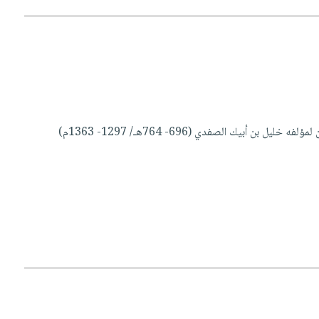
هذا الكتاب هوعبارة عن مخطوط يضم بين دفتيه (معجم الأسماء) "الوافي بالوفيات" الجزء الثالث والعشرون لمؤلفه خليل بن أبيك الصفدي (696- 764هـ/ 1297- 1363م)