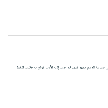
ك بن عبد الله الأديب صلاح الدين الصفدي، ولد سنة 6 أو 797 تقريباً، تعاطى صناعة الرسم فمهر فيها، ثم حبب إليه الأدب فولج به فكتب الخط