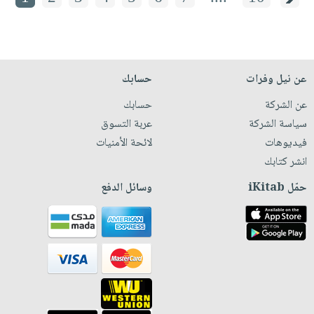
عن نيل وفرات
حسابك
عن الشركة
حسابك
سياسة الشركة
عربة التسوق
فيديوهات
لائحة الأمنيات
انشر كتابك
حمّل iKitab
وسائل الدفع