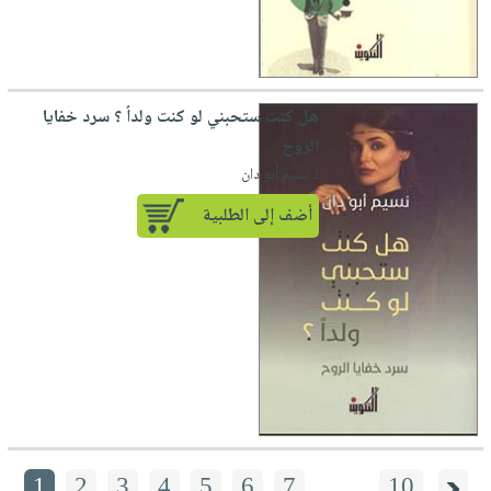
هل كنت ستحبني لو كنت ولداُ ؟ سرد خفايا
الروح
لـ نسيم أبو دان
أضف إلى الطلبية
1
2
3
4
5
6
7
....
10