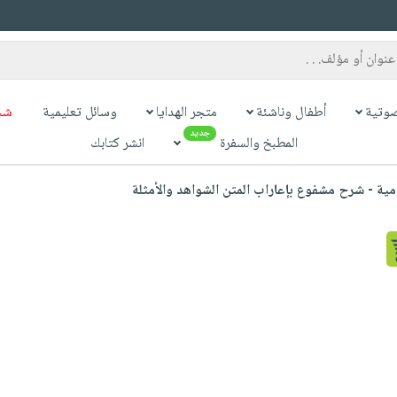
وتية
أطفال وناشئة
متجر الهدايا
وسائل تعليمية
شح
جديد
المطبخ والسفرة
انشر كتابك
ية - شرح مشفوع بإعاراب المتن الشواهد والأمثلة