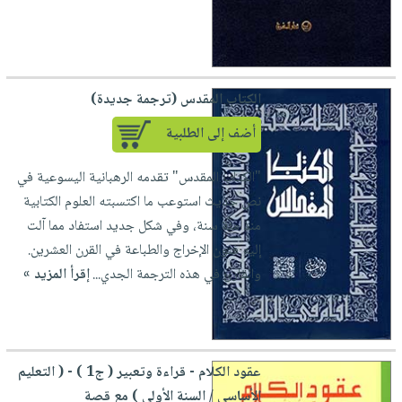
الكتاب المقدس (ترجمة جديدة)
أضف إلى الطلبية
"الكتاب المقدس" تقدمه الرهبانية اليسوعية في
نص حديث استوعب ما اكتسبته العلوم الكتابية
منذ مئة سنة، وفي شكل جديد استفاد مما آلت
إليه فنون الإخراج والطباعة في القرن العشرين.
والقارئ في هذه الترجمة الجدي...
إقرأ المزيد »
عقود الكلام - قراءة وتعبير ( ج1 ) - ( التعليم
الأساسي / السنة الأولى ) مع قصة