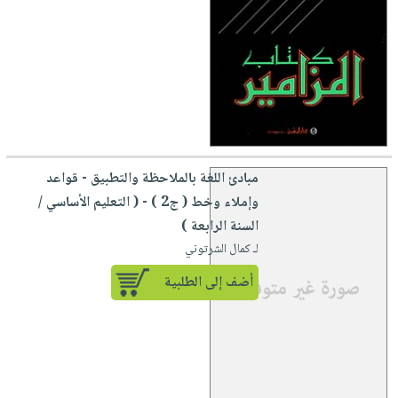
مبادئ اللغة بالملاحظة والتطبيق - قواعد
وإملاء وخط ( ج2 ) - ( التعليم الأساسي /
السنة الرابعة )
لـ كمال الشرتوني
أضف إلى الطلبية