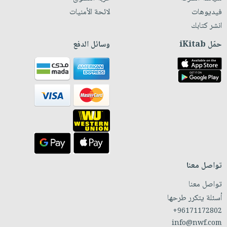
فيديوهات
لائحة الأمنيات
انشر كتابك
حمّل iKitab
وسائل الدفع
تواصل معنا
تواصل معنا
أسئلة يتكرر طرحها
+96171172802
info@nwf.com