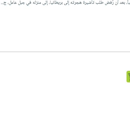
ً، بعد أن رُفض طلب تأشيرة هجرته إلى بريطانيا، إلى منزله في جبل عامل، ج...
إ