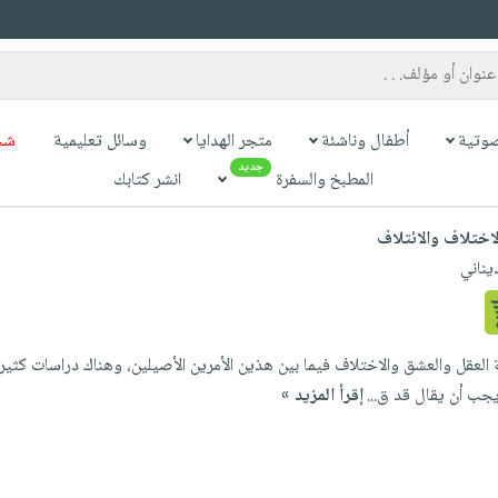
وتية
أطفال وناشئة
متجر الهدايا
وسائل تعليمية
شح
جديد
المطبخ والسفرة
انشر كتابك
لاختلاف والائتلاف
يناني
لعقل والعشق والاختلاف فيما بين هذين الأمرين الأصيلين، وهناك دراسات كثير
يجب أن يقال قد ق...
إقرأ المزيد »