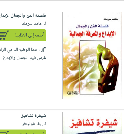
فلسفة الفن والجمال الإبداع
لـ حامد سرمك
أضف إلى الطلبية
"إزاء هذا الوضع الدامي الرا
غرس قيم الجمال والإبداع..".
شيفرة تشافيز
لـ إيفا غولينغر