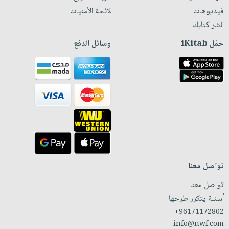
فيديوهات
لائحة الأمنيات
انشر كتابك
حمّل iKitab
وسائل الدفع
تواصل معنا
تواصل معنا
أسئلة يتكرر طرحها
+96171172802
info@nwf.com