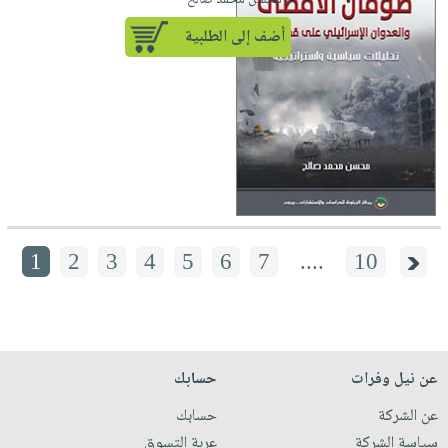
لـ محسن محمد صالح
أضف إلى الطلبية
1
2
3
4
5
6
7
....
10
عن نيل وفرات
حسابك
عن الشركة
حسابك
سياسة الشركة
عربة التسوق