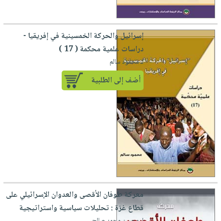
إسرائيل والحركة الخمسينية في إفريقيا -
دراسات علمية محكمة ( 17 )
لـ محمود سالم
أضف إلى الطلبية
معركة طوفان الأقصى والعدوان الإسرائيلي على
قطاع غزة : تحليلات سياسية ‏واستراتيجية