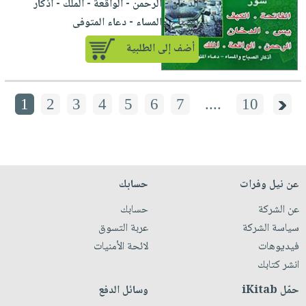
الدخان - الرحمن - الواقعة - الملك - أذكار
الصباح والمساء - دعاء المتوفى
أضف إلى الطلبية
1
2
3
4
5
6
7
....
10
عن نيل وفرات
حسابك
عن الشركة
حسابك
سياسة الشركة
عربة التسوق
فيديوهات
لائحة الأمنيات
انشر كتابك
حمّل iKitab
وسائل الدفع