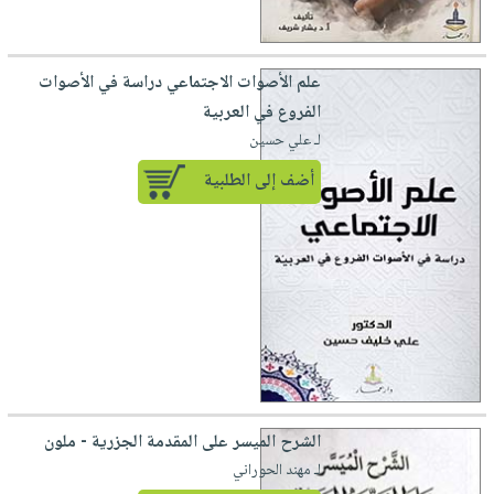
صابون
فيديوهات
عربة
أطفال
أسئلة
التسوق
مناسبات
علم الأصوات الاجتماعي دراسة في الأصوات
يتكرر
الفروع في العربية
طرحها
نشرة
لـ علي حسين
الإصدارات
خدمات
نيل
أضف إلى الطلبية
وفرات
انشر
كتابك
تواصل
معنا
الشرح الميسر على المقدمة الجزرية - ملون
لـ مهند الحوراني