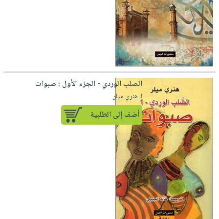
الصلب الوردي - الجزء الأول : صبوات
لـ هنري ميلر
أضف إلى الطلبية