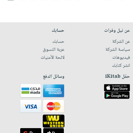
عن نيل وفرات
حسابك
عن الشركة
حسابك
سياسة الشركة
عربة التسوق
فيديوهات
لائحة الأمنيات
انشر كتابك
حمّل iKitab
وسائل الدفع