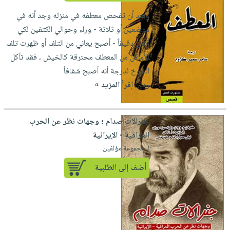
وبعد أن تفحص معطفه في منزله وجد أنه في
موضعين أو ثلاثة - وراء وحوالي الكتفين لكي
أكون دقيقاً - أصبح يعاني من التلف أو ظهرت تلف
الأماكن من المعطف محترقة كالخيش ، فقد تآكل
الجوخ لدرجة أنه أصبح شفافاً
وت...
إقرأ المزيد »
جنرالات صدام ؛ وجهات نظر عن الحرب
العراقية - الإيرانية
لـ مجموعة مؤلفين
أضف إلى الطلبية