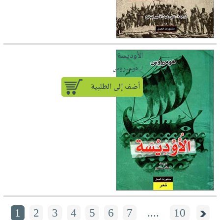
الأوديسة
لـ هوميروس
أضف إلى الطلبية
1
2
3
4
5
6
7
....
10