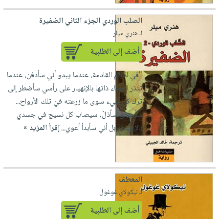
الصلب الوردي الجزء الثاني الضفيرة
لـ هنري ميلر
أضف إلى الطلبية
"في الأيام القادمة، عندما يبدو أني سأدفن، عندما
تنذر السماء ذاتها بالإنهيار على رأسي سأضطر إلى
ترك كل شيء سوى ما زرعته فيّ تلك الأرواح...
سأسحق سأذلّ، سيصاب كل نسيج في جسدي
بالإحباط، بل أني سأبدأ أعوي...
إقرأ المزيد »
المعطف
لـ نيكولاي غوغول
أضف إلى الطلبية