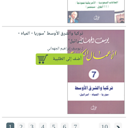
تركيا والشرق الأوسط 'سوريا - المياه -
اسرائيل'
لـ يوسف إبراهيم الجهماني
أضف إلى الطلبية
1
2
3
4
5
6
7
....
10