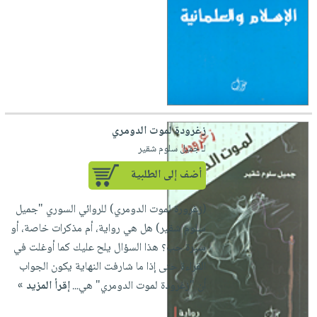
زغرودة لموت الدومري
لـ جميل سلوم شقير
أضف إلى الطلبية
(زغرورة لموت الدومري) للروائي السوري "جميل
سلوم شقير) هل هي رواية، أم مذكرات خاصة، أو
سيرة حب؟ هذا السؤال يلح عليك كما أوغلت في
القراءة حتى إذا ما شارفت النهاية يكون الجواب
أن "زغرودة لموت الدومري" هي...
إقرأ المزيد »