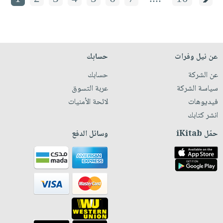
عن نيل وفرات
حسابك
عن الشركة
حسابك
سياسة الشركة
عربة التسوق
فيديوهات
لائحة الأمنيات
انشر كتابك
حمّل iKitab
وسائل الدفع