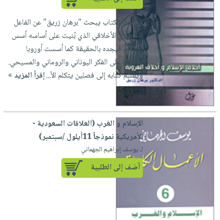
في هذا الكتاب يبحث "برهان زريق" عن الفاعل
الحضاري الأخلاقي الذي بُنيت على أساسه أسس
الإسلام فيجده بالحقيقة كما أسست أوروبا
نهضتها على الفكر اليوناني والروماني والمسيحي.
ويقسم كتابه إلى فصلين يتكلم الأ...
إقرأ المزيد »
الإسلام و الغرب (العلاقات السعودية -
الأمريكية نموذجاً 11أيلول /سبتمبر)
لـ يوسف إبراهيم الجهماني
أضف إلى الطلبية