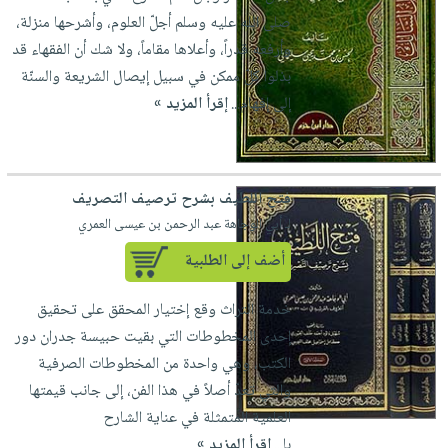
العناية
الأكثر
شحن
صلى الله عليه وسلم أجلّ العلوم، وأشرحها منزلة،
أدوات
بالأسنان
مبيعاً
مجاني
وأرفعه قدراً، وأعلاها مقاماً، ‏ولا شك أن الفقهاء قد
المائدة
الحمية
العودة
بذلوا كلّ ممكن في سبيل إيصال الشريعة والسنّة
بنود
الأوعية
والتغذية
للمدارس
إلى إفهام...
إقرأ المزيد »
مختارة
والتخزين
اشتراكات
اكسسوارات
أدوات
كتب
كل
بحث
المطبخ
الاشتراكات
اكسسوارات
متقدم
فتح اللطيف بشرح ترصيف التصريف
منزلية
صندوق
لـ أبي الوجاهة عبد الرحمن بن عيسى العمري
القراءة
اكسسوارات
أضف إلى الطلبية
iKitab
ملابس
نيل
بلا
مطرزات
خدمة التراث وقع إختيار المحقق على تحقيق
وفرات
حدود
إحدى المخطوطات التي بقيت حبيسة جدران دور
حقائب
عن
حسابك
الكتب، وهي واحدة من المخطوطات الصرفية
حلي
الشركة
والتي تعدّ أصلاً في هذا الفن، إلى جانب قيمتها
عناية
لائحة
سياسة
العلمية المتمثلة في عناية الشارح
بالذات
الأمنيات
الشركة
با...
إقرأ المزيد »