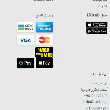
انشر كتابك
حمّل iKitab
وسائل الدفع
تواصل معنا
تواصل معنا
أسئلة يتكرر طرحها
+96171172802
info@nwf.com
نشرة الإصدارات