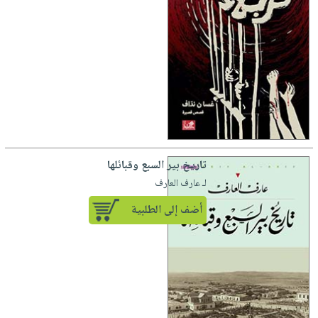
تاريخ بير السبع وقبائلها
لـ عارف العارف
أضف إلى الطلبية