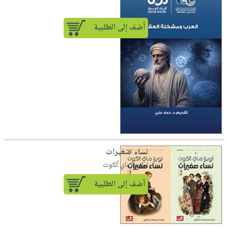
لـ دعاء علي
أضف إلى الطلبية
نساء صغيرات
لـ لويزا ماي ألكوت
أضف إلى الطلبية