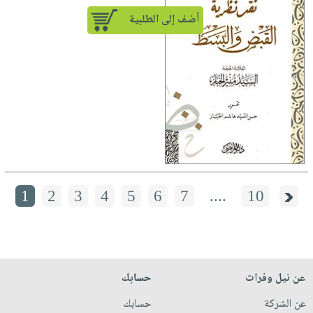
أضف إلى الطلبية
1
2
3
4
5
6
7
....
10
عن نيل وفرات
حسابك
عن الشركة
حسابك