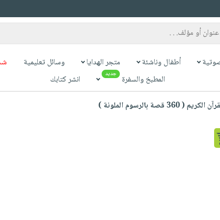
وتية
أطفال وناشئة
متجر الهدايا
وسائل تعليمية
شح
جديد
المطبخ والسفرة
انشر كتابك
صة بالرسوم الملونة )