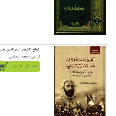
صابون
فيديوهات
عربة
أطفال
أسئلة
التسوق
مناسبات
يتكرر
طرحها
نشرة
الإصدارات
خدمات
نيل
وفرات
كفاح الشعب الجزائري ضد ال
لـ علي محمد الصلابي
انشر
كتابك
أضف إلى الطلبية
تواصل
معنا