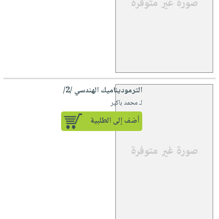
الترموديناميك الهندسي /2/
لـ محمد باكير
أضف إلى الطلبية