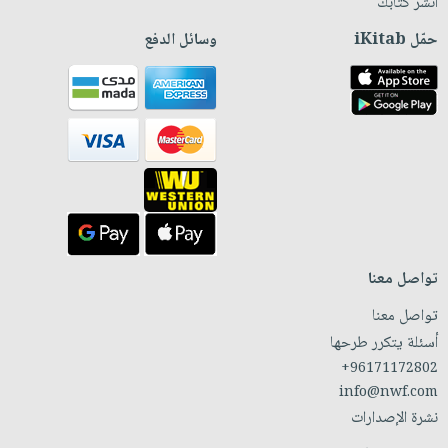
انشر كتابك
حمّل iKitab
وسائل الدفع
تواصل معنا
تواصل معنا
أسئلة يتكرر طرحها
+96171172802
info@nwf.com
نشرة الإصدارات