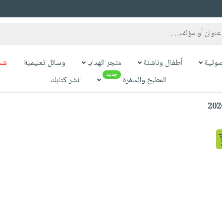
وتية
أطفال وناشئة
متجر الهدايا
وسائل تعليمية
شح
جديد
المطبخ والسفرة
انشر كتابك