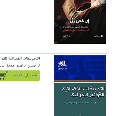
صابون
فيديوهات
عربة
أطفال
أسئلة
التسوق
مناسبات
يتكرر
طرحها
نشرة
الإصدارات
خدمات
نيل
وفرات
انشر
التطبييقات القضائية للقوا
كتابك
لـ حسين ابراهيم حمادة الدل
تواصل
أضف إلى الطلبية
معنا