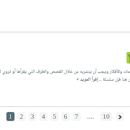
مات والأفكار ويجب أن يتشربه من خلال القصص والطرف التي يقرأها أو تروي له 
 هنا فإن سلسلة ...
إقرأ المزيد »
1
2
3
4
5
6
7
....
10