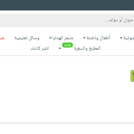
وتية
أطفال وناشئة
متجر الهدايا
وسائل تعليمية
شح
جديد
المطبخ والسفرة
انشر كتابك