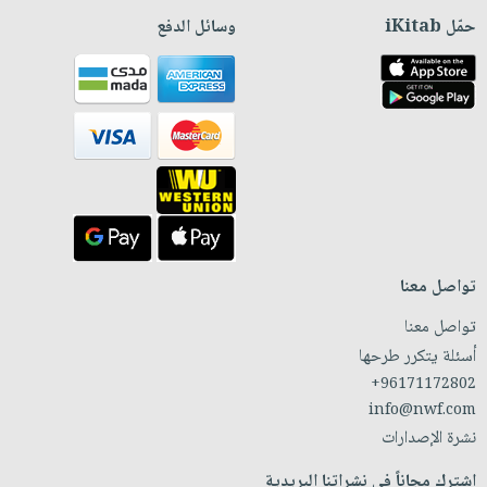
حمّل iKitab
وسائل الدفع
تواصل معنا
تواصل معنا
أسئلة يتكرر طرحها
+96171172802
info@nwf.com
نشرة الإصدارات
اشترك مجاناً في نشراتنا البريدية