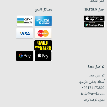
انشر كتابك
حمّل iKitab
وسائل الدفع
تواصل معنا
تواصل معنا
أسئلة يتكرر طرحها
+96171172802
info@nwf.com
نشرة الإصدارات