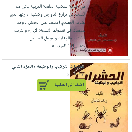
في إضافة للمكتبة العلمية العربية يأتى هذا
الكتاب عن مزارع الدواجن وكيفية إدارتها الذى
يقدمه المهندي (مسعد على الحبش)، وقد
تضمنت فى فصولها التسعة: الإدارة والتربية
المكثقة والوقاية وعوامل الحد من
إنتشا...
إقرأ المزيد »
الحشرات التركيب والوظيفة ؛ الجزء الثاني
لـ ر.ف.شابمان
أضف إلى الطلبية