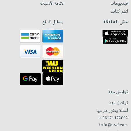
فيديوهات
لائحة الأمنيات
انشر كتابك
حمّل iKitab
وسائل الدفع
تواصل معنا
تواصل معنا
أسئلة يتكرر طرحها
+96171172802
info@nwf.com