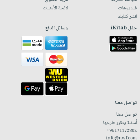
فيديوهات
لائحة الأمنيات
انشر كتابك
حمّل iKitab
وسائل الدفع
تواصل معنا
تواصل معنا
أسئلة يتكرر طرحها
+96171172802
info@nwf.com