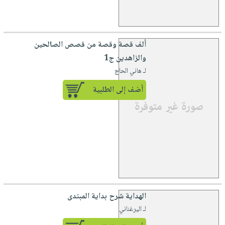
ألف قصة وقصة من قصص الصالحين
والزاهدين ج1
لـ هاني الحاج
أضف إلى الطلبية
الهداية شرح بداية المبتدى
لـ اليرغناني