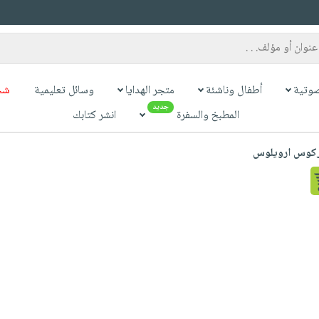
وتية
أطفال وناشئة
متجر الهدايا
وسائل تعليمية
شح
جديد
المطبخ والسفرة
انشر كتابك
ركوس ارويلوس