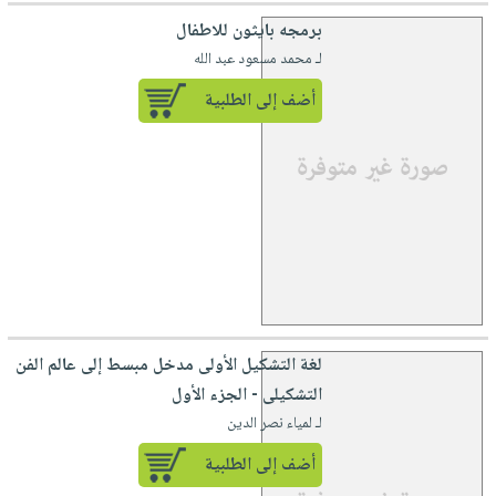
صابون
فيديوهات
برمجه بايثون للاطفال
عربة
أطفال
أسئلة
لـ محمد مسعود عبد الله
التسوق
مناسبات
يتكرر
أضف إلى الطلبية
طرحها
نشرة
الإصدارات
خدمات
نيل
وفرات
انشر
كتابك
تواصل
معنا
لغة التشكيل الأولى مدخل مبسط إلى عالم الفن
التشكيلى - الجزء الأول
لـ لمياء نصر الدين
أضف إلى الطلبية