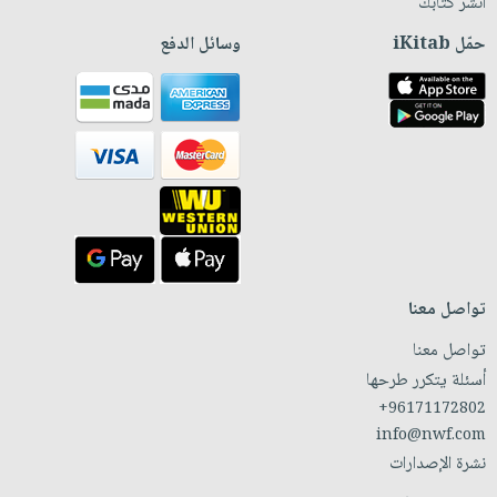
انشر كتابك
حمّل iKitab
وسائل الدفع
تواصل معنا
تواصل معنا
أسئلة يتكرر طرحها
+96171172802
info@nwf.com
نشرة الإصدارات