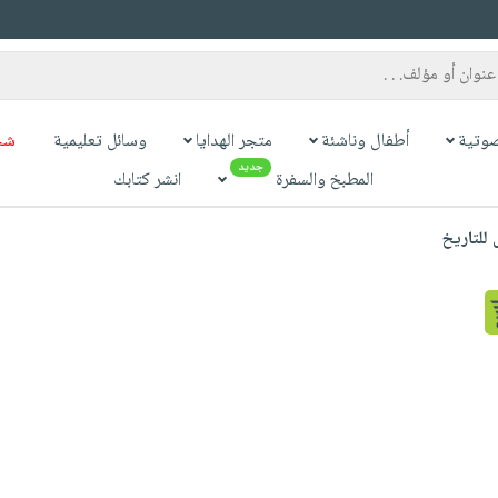
وتية
أطفال وناشئة
متجر الهدايا
وسائل تعليمية
شح
جديد
المطبخ والسفرة
انشر كتابك
للتاريخ