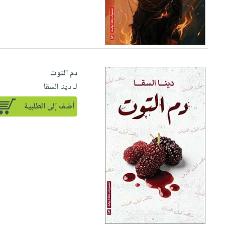
دم التوت
لـ دينا السقا
أضف إلى الطلبية