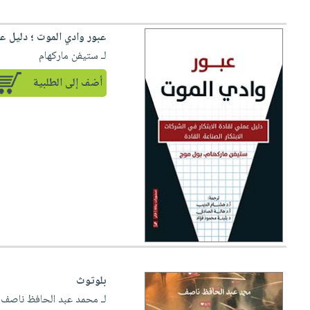
عبور وادي الموت ؛ دليل عم
لـ ستيفن ماركهام
أضف إلى الطلبية
بلوتوث
لـ محمد عبد الحافظ ناصف